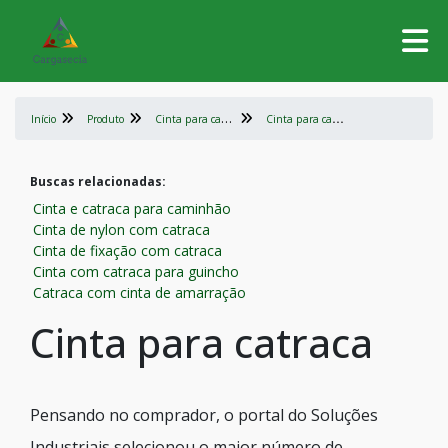
C
inta para carga com catraca
C
inta para catraca
Início
Produto
Buscas relacionadas:
Cinta e catraca para caminhão
Cinta de nylon com catraca
Cinta de fixação com catraca
Cinta com catraca para guincho
Catraca com cinta de amarração
Cinta para catraca
Pensando no comprador, o portal do Soluções
Industriais selecionou o maior número de