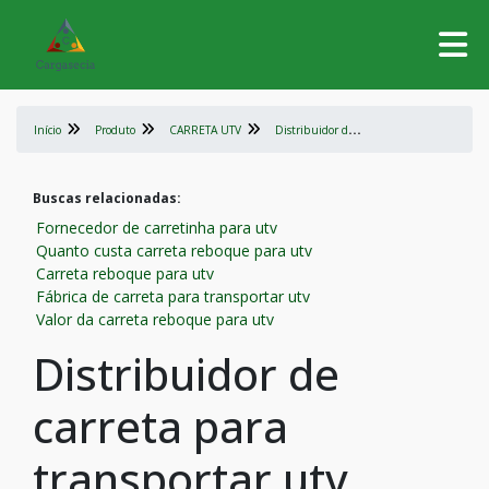
D
istribuidor de carreta para transportar utv
Início
Produto
CARRETA UTV
Buscas relacionadas:
Fornecedor de carretinha para utv
Quanto custa carreta reboque para utv
Carreta reboque para utv
Fábrica de carreta para transportar utv
Valor da carreta reboque para utv
Distribuidor de
carreta para
transportar utv