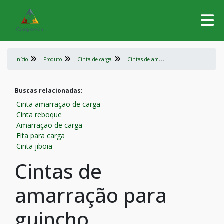
C
intas de amarração para guincho
Início
Produto
Cinta de carga
Buscas relacionadas:
Cinta amarração de carga
Cinta reboque
Amarração de carga
Fita para carga
Cinta jiboia
Cintas de
amarração para
guincho