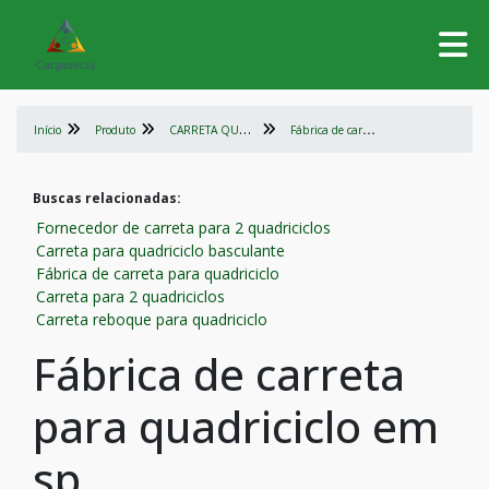
C
ARRETA QUADRICICLO
F
ábrica de carreta para quadriciclo em sp
Início
Produto
Buscas relacionadas:
Fornecedor de carreta para 2 quadriciclos
Carreta para quadriciclo basculante
Fábrica de carreta para quadriciclo
Carreta para 2 quadriciclos
Carreta reboque para quadriciclo
Fábrica de carreta
para quadriciclo em
sp