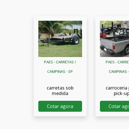
PAES - CARRETAS /
PAES - CARRE
CAMPINAS - SP
CAMPINAS -
carretas sob
carroceria
medida
pick-u
Cotar agora
Cotar ag