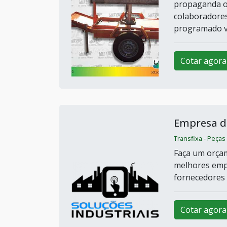
propaganda ou
colaboradores
programado via
Cotar agora
Empresa de
Transfixa - Peças
Faça um orçam
melhores emp
fornecedores
Cotar agora