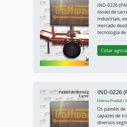
IND-0226 (PA
movel de carr
Industriais, 
mercado desde
tecnologia de 
Cotar agora
IND-0226 
Eletrica Predial /
Os painéis de
capazes de tr
diversos segm