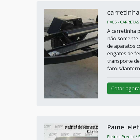
carretinha
PAES - CARRETAS 
A carretinha 
não somente r
de aparatos c
engates de fe
transporte de
faróis/lanterna
Cotar agora
Painel ele
Eletrica Predial /