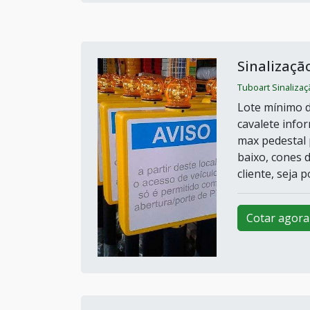
Sinalizaçã
Tuboart Sinaliza
Lote mínimo d
cavalete infor
max pedestal 
baixo, cones d
cliente, seja p
Cotar agora