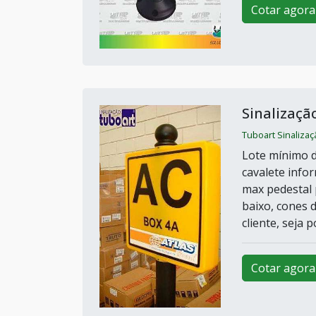
Cotar agora
Sinalizaçã
Tuboart Sinaliza
Lote mínimo d
cavalete infor
max pedestal 
baixo, cones d
cliente, seja p
Cotar agora