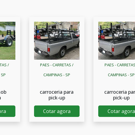
TAS /
PAES - CARRETAS /
PAES - CARRETAS
 SP
CAMPINAS - SP
CAMPINAS - SP
sob
carroceria para
carroceria pa
a
pick-up
pick-up
ora
Cotar agora
Cotar agora