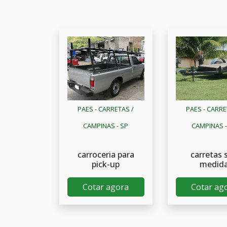
PAES - CARRETAS /
PAES - CARRE
CAMPINAS - SP
CAMPINAS -
carroceria para
carretas 
pick-up
medid
Cotar agora
Cotar ag