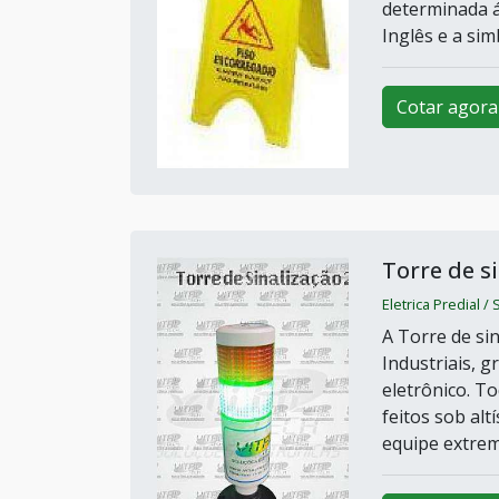
determinada á
Inglês e a sim
Cotar agora
Torre de s
Eletrica Predial /
A Torre de si
Industriais, 
eletrônico. T
feitos sob al
equipe extrem