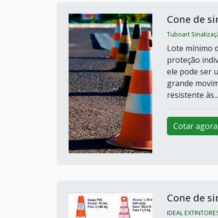
Cone de si
Tuboart Sinaliza
Lote mínimo d
proteção indiv
ele pode ser u
grande movime
resistente às..
Cotar agora
Cone de si
IDEAL EXTINTORES